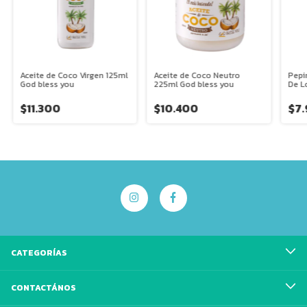
Aceite de Coco Virgen 125ml
Aceite de Coco Neutro
Pepi
God bless you
225ml God bless you
De L
$11.300
$10.400
$7
CATEGORÍAS
CONTACTÁNOS