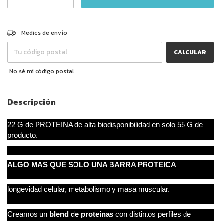
CAMBIAR CP
Entregas para el CP:
Medios de envío
CALCULAR
No sé mi código postal
Descripción
22 G de PROTEINA de alta biodisponibilidad en solo 55 G de
producto.
ALGO MAS QUE SOLO UNA BARRA PROTEICA
l
ongevidad celular, metabolismo y masa muscular.
Creamos un
blend de proteínas
con distintos perfiles de