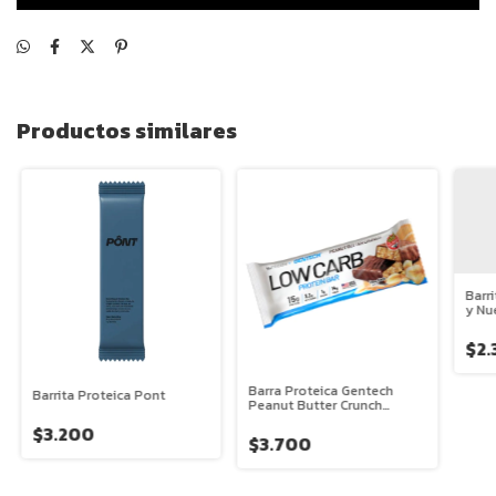
Productos similares
Barr
y Nu
$2
Barra Proteica Gentech
Barrita Proteica Pont
Peanut Butter Crunch
LOWCARB 45g
$3.200
$3.700