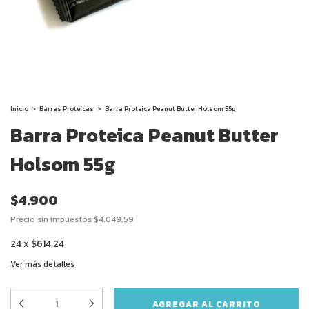
Inicio
>
Barras Proteicas
>
Barra Proteica Peanut Butter Holsom 55g
Barra Proteica Peanut Butter
Holsom 55g
$4.900
Precio sin impuestos
$4.049,59
24
x
$614,24
Ver más detalles