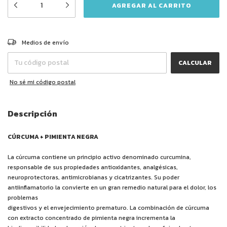
CAMBIAR CP
Entregas para el CP:
Medios de envío
CALCULAR
No sé mi código postal
Descripción
CÚRCUMA + PIMIENTA NEGRA
La cúrcuma contiene un principio activo denominado curcumina,
responsable de sus propiedades antioxidantes, analgésicas,
neuroprotectoras, antimicrobianas y cicatrizantes. Su poder
antiinflamatorio la convierte en un gran remedio natural para el dolor, los
problemas
digestivos y el envejecimiento prematuro. La combinación de cúrcuma
con extracto concentrado de pimienta negra incrementa la