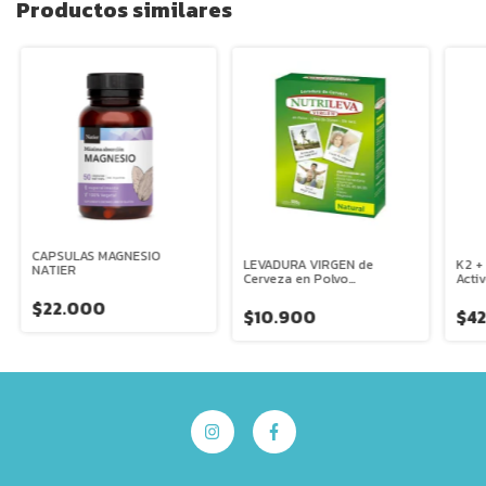
Productos similares
CAPSULAS MAGNESIO
LEVADURA VIRGEN de
K2 +
NATIER
Cerveza en Polvo
Acti
NUTRILEVA 200g
$22.000
$10.900
$4