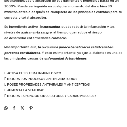
biodisponibilidad y absorción de sus nutrientes y beneficios hasta en un
2000%. Puede ser ingerida en cualquier momento del día o bien 30
minutos antes o después de cualquiera de las principales comidas para su
correcta y total absorción.
Su ingrediente activo,
la curcumina
, puede reducir la inflamación y los
niveles de
azúcar en la sangre
, al tiempo que reduce el riesgo
de desarrollar enfermedades cardíacas.
Más importante aún,
la curcumina parece beneficiar la salud renal en
personas con diabetes
, Y esto es importante, ya que la diabetes es una de
las principales causas de
enfermedad de los riñones
.
 ACTIVA EL SISTEMA INMUNILOGICO
 MEJORA LOS PROCESOS ANTIIFLAMATORIOS
 POSEE PROPIEDADES ANTIVIRALES Y ANTICEPTICAS
 AUMENTA LA VITALIDAD
 MEJORA LA FUNCIÓN CIRCULATORIA Y CARDIOVASCULAR