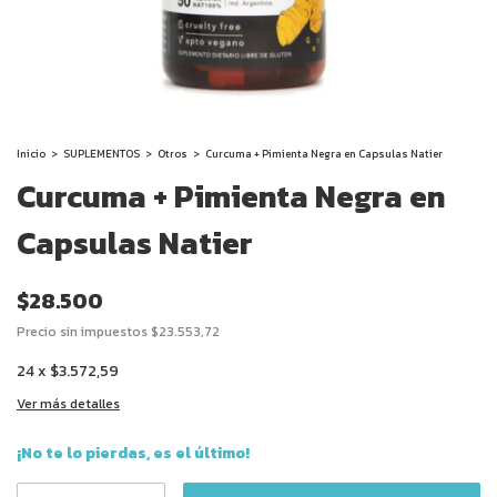
Inicio
>
SUPLEMENTOS
>
Otros
>
Curcuma + Pimienta Negra en Capsulas Natier
Curcuma + Pimienta Negra en
Capsulas Natier
$28.500
Precio sin impuestos
$23.553,72
24
x
$3.572,59
Ver más detalles
¡No te lo pierdas, es el último!