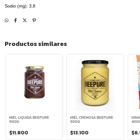
Sodio (mg): 3,8
Productos similares
MIEL LIQUIDA BEEPURE
MIEL CREMOSA BEEPURE
GRAN
900G
900G
400G
$11.800
$13.100
$6