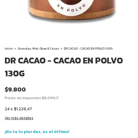
Inicio
>
Granolas, Miel, Ghee & Cacao
>
DR CACAO - CACAO EN POLVO 130G
DR CACAO - CACAO EN POLVO
130G
$9.800
Precio sin impuestos
$8.099,17
24
x
$1.228,47
Ver más detalles
¡No te lo pierdas, es el último!