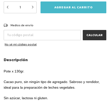
CAMBIAR CP
Entregas para el CP:
Medios de envío
CALCULAR
No sé mi código postal
Descripción
Pote x 130gr.
Cacao puro, sin ningún tipo de agregado. Sabroso y rendidor,
ideal para la preparación de leches vegetales.
Sin azúcar, lactosa ni gluten.