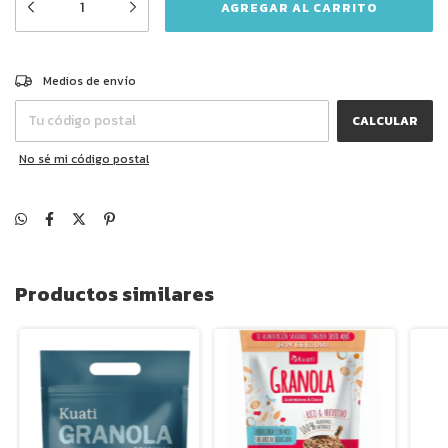
CAMBIAR CP
Entregas para el CP:
Medios de envío
CALCULAR
No sé mi código postal
Productos similares