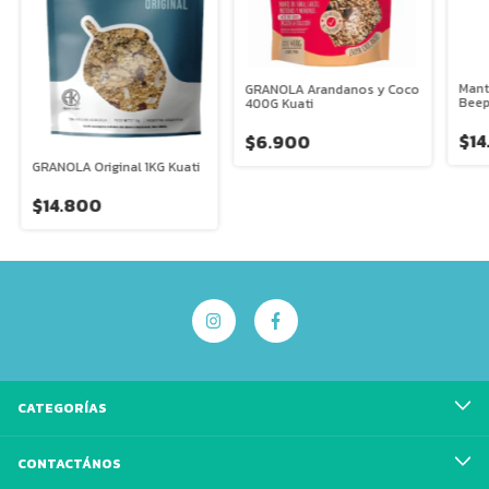
Mant
GRANOLA Arandanos y Coco
Beep
400G Kuati
$14
$6.900
GRANOLA Original 1KG Kuati
$14.800
CATEGORÍAS
CONTACTÁNOS