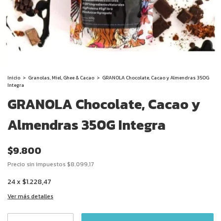
Inicio
>
Granolas, Miel, Ghee & Cacao
>
GRANOLA Chocolate, Cacao y Almendras 350G
Integra
GRANOLA Chocolate, Cacao y
Almendras 350G Integra
$9.800
Precio sin impuestos
$8.099,17
24
x
$1.228,47
Ver más detalles