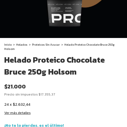
Inicio
>
Helados
>
Proteicos Sin Azucar
>
Helado Proteico Chocolate Bruce 250g
Holsom
Helado Proteico Chocolate
Bruce 250g Holsom
$21.000
Precio sin impuestos
$17.355,37
24
x
$2.632,44
Ver más detalles
¡No te lo pierdas, es el último!