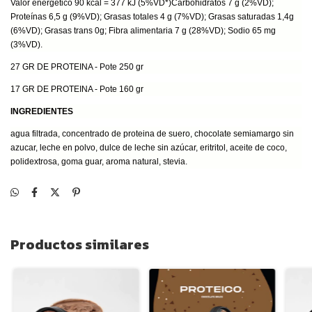
Valor energético 90 kcal = 377 kJ (5%VD*)Carbohidratos 7 g (2%VD);
Proteínas 6,5 g (9%VD); Grasas totales 4 g (7%VD); Grasas saturadas 1,4g
(6%VD); Grasas trans 0g; Fibra alimentaria 7 g (28%VD); Sodio 65 mg
(3%VD).
27 GR DE PROTEINA - Pote 250 gr
17 GR DE PROTEINA - Pote 160 gr
INGREDIENTES
agua filtrada, concentrado de proteina de suero, chocolate semiamargo sin
azucar, leche en polvo, dulce de leche sin azúcar, eritritol, aceite de coco,
polidextrosa, goma guar, aroma natural, stevia.
Productos similares