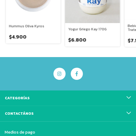
Bebi
Hummus Oliva Kyros
Yogur Griego Kay 170G
Trat
$4.900
$6.800
$7.
CATEGORÍAS
CONTACTÁNOS
Medios de pago