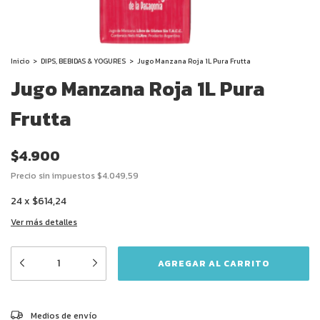
Inicio
>
DIPS, BEBIDAS & YOGURES
>
Jugo Manzana Roja 1L Pura Frutta
Jugo Manzana Roja 1L Pura
Frutta
$4.900
Precio sin impuestos
$4.049,59
24
x
$614,24
Ver más detalles
CAMBIAR CP
Entregas para el CP:
Medios de envío