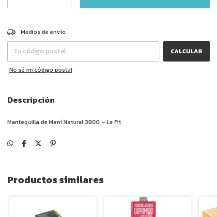
CAMBIAR CP
Entregas para el CP:
Medios de envío
CALCULAR
No sé mi código postal
Descripción
Mantequilla de Maní Natural 380G – Le Fit
Productos similares