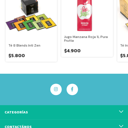
Jugo Manzana Roja 1L Pura
Frutta
Té 8 Blends Inti Zen
Té In
$4.900
$5.800
$5
CATEGORÍAS
CONTACTÁNOS