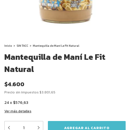
Inicio
>
SIN TACC
>
Mantequilla de Maní Le Fit Natural
Mantequilla de Maní Le Fit
Natural
$4.600
Precio sin impuestos
$3.801,65
24
x
$576,63
Ver más detalles