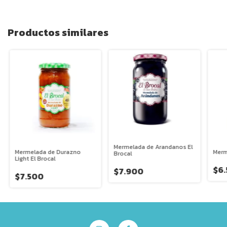
Productos similares
Mermelada de Arandanos El
Mermelada de Durazno
Merm
Brocal
Light El Brocal
$6
$7.900
$7.500