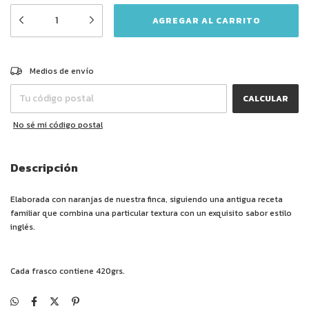
CAMBIAR CP
Entregas para el CP:
Medios de envío
CALCULAR
No sé mi código postal
Descripción
Elaborada con naranjas de nuestra finca, siguiendo una antigua receta
familiar que combina una particular textura con un exquisito sabor estilo
inglés.
Cada frasco contiene 420grs.