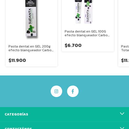
Pasta dental en GEL 100G
efecto blanqueador Carbon
Ayurvedica Srisri Sudanta
$6.700
Pasta dental en GEL 200g
Past
efecto blanqueador Carbon
Tota
Ayurvedica Srisri Sudanta
Olor 
Suda
$11.900
$11
CATEGORÍAS
CONTACTÁNOS