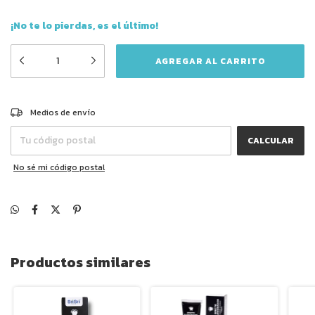
¡No te lo pierdas, es el último!
CAMBIAR CP
Entregas para el CP:
Medios de envío
CALCULAR
No sé mi código postal
Productos similares