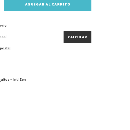
CAMBIAR CP
CP:
nvío
CALCULAR
 postal
quitos – Inti Zen