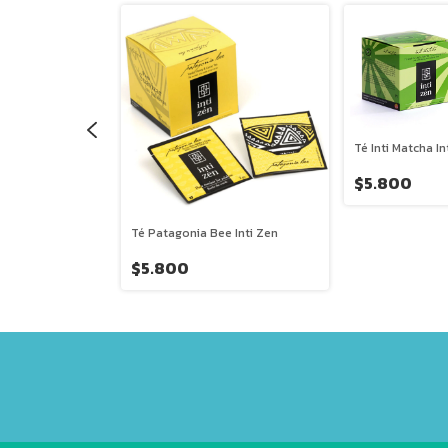
Té Inti Matcha In
$5.800
 Inti Zen
Té Patagonia Bee Inti Zen
$5.800