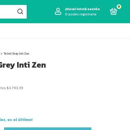
0
¡Hola!
Iniciá sesión
O podés registrarte
>
Té Inti Grey Inti Zen
Grey Inti Zen
stos
$4.793,39
das, es el último!