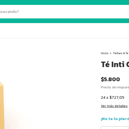
Inicio
>
Yerbas & Te
Té Inti 
$5.800
Precio sin impue
24
x
$727,05
Ver más detalles
¡No te lo pier