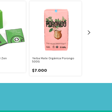
i Zen
Yerba Mate Orgánica Porongo
Té Inti Yoga Inti 
500G
$5.800
$7.000