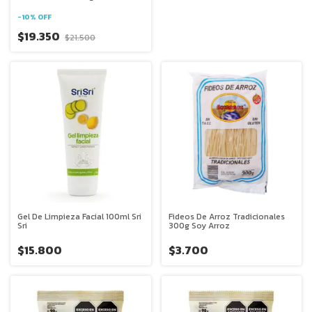
-
10
%
OFF
$19.350
$21.500
Gel De Limpieza Facial 100ml Sri
Fideos De Arroz Tradicionales
Sri
300g Soy Arroz
$15.800
$3.700