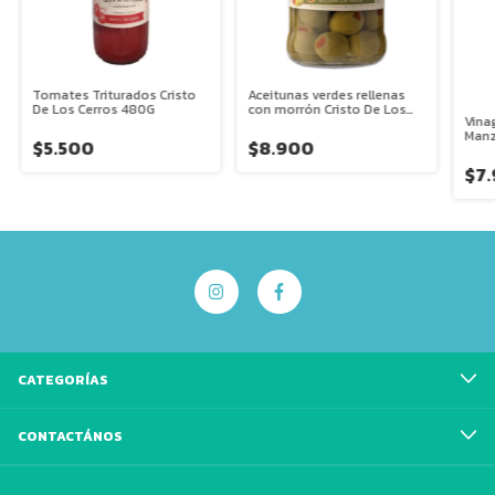
Tomates Triturados Cristo
Aceitunas verdes rellenas
De Los Cerros 480G
con morrón Cristo De Los
Vina
Cerros Neto 300g Esc. 190g
Manz
$5.500
$8.900
Pam
$7
CATEGORÍAS
CONTACTÁNOS