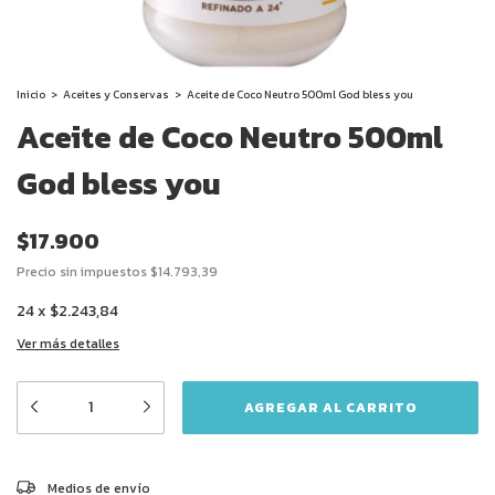
Inicio
>
Aceites y Conservas
>
Aceite de Coco Neutro 500ml God bless you
Aceite de Coco Neutro 500ml
God bless you
$17.900
Precio sin impuestos
$14.793,39
24
x
$2.243,84
Ver más detalles
CAMBIAR CP
Entregas para el CP:
Medios de envío