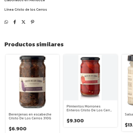
Elaborados en Mendoza
Línea Cristo de los Cerros
Productos similares
Pimientos Morrones
Enteros Cristo De Los Cerros
300G
Berenjenas en escabeche
Sals
Cristo De Los Cerros 310G
$9.300
$13
$6.900