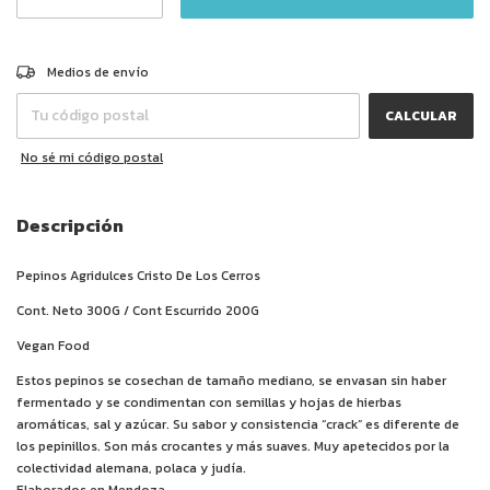
CAMBIAR CP
Entregas para el CP:
Medios de envío
CALCULAR
No sé mi código postal
Descripción
Pepinos Agridulces Cristo De Los Cerros
Cont. Neto 300G / Cont Escurrido 200G
Vegan Food
Estos pepinos se cosechan de tamaño mediano, se envasan sin haber
fermentado y se condimentan con semillas y hojas de hierbas
aromáticas, sal y azúcar. Su sabor y consistencia “crack” es diferente de
los pepinillos. Son más crocantes y más suaves. Muy apetecidos por la
colectividad alemana, polaca y judía.