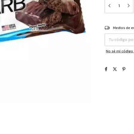
Entregas para el 
Medios de e
No sé mi código