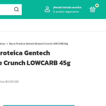
0
¡Hola!
Iniciá sesión
O podés registrarte
eicas
>
Barra Proteica Gentech Brownie Crunch LOWCARB 45g
Proteica Gentech
e Crunch LOWCARB 45g
stos
$3.057,85