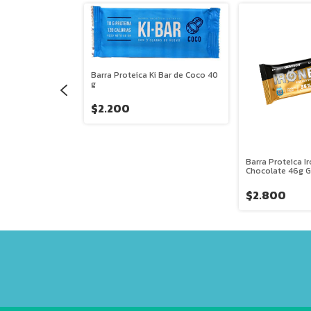
Barra Proteica Ki Bar de Coco 40
g
$2.200
Barra Proteica I
 Pont
Chocolate 46g 
$2.800