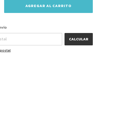
CAMBIAR CP
CP:
nvío
CALCULAR
 postal