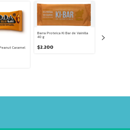
Barra Proteica Ki Bar de Vainilla
40 g
$2.200
 Peanut Caramel
Barra Proteica Ki
40 g
$2.200