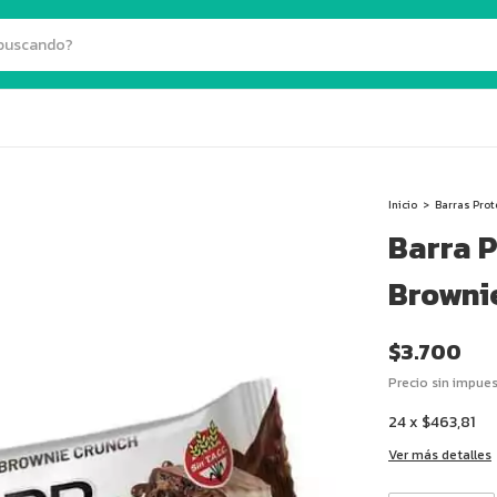
Inicio
>
Barras Prot
Barra 
Browni
$3.700
Precio sin impue
24
x
$463,81
Ver más detalles