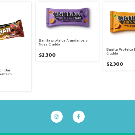
Barrita proteica Arandanos y
Nuez Crudda
Barrita Proteica
Crudda
$2.300
$2.300
ron Bar
Gentech