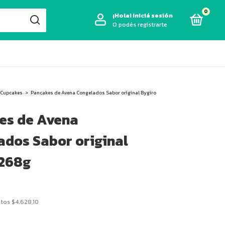
0
¡Hola!
Iniciá sesión
O podés registrarte
 Cupcakes
>
Pancakes de Avena Congelados Sabor original Bygiro
es de Avena
ados Sabor original
 268g
stos
$4.628,10