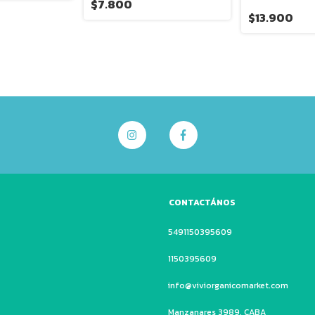
$7.800
$13.900
CONTACTÁNOS
5491150395609
1150395609‬
info@viviorganicomarket.com
Manzanares 3989, CABA