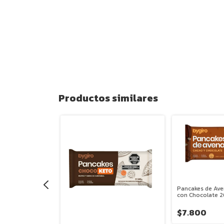
Productos similares
Pancakes de Av
ena Congelados
con Chocolate 2
8g Bygiro
$7.800