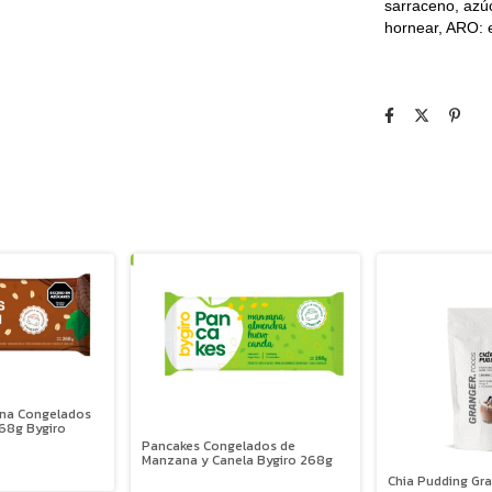
sarraceno, azúc
hornear, ARO: 
ena Congelados
68g Bygiro
Pancakes Congelados de
Manzana y Canela Bygiro 268g
Chia Pudding Gr