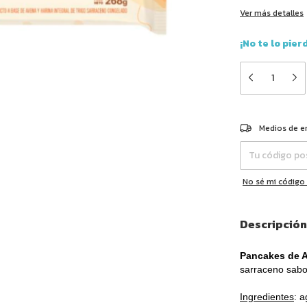
Ver más detalles
¡No te lo pier
Entregas para el 
Medios de e
No sé mi código
Descripción
Pancakes de 
sarraceno sabor
Ingredientes
: a