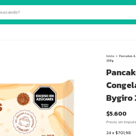
Inicio
>
Pancakes &
268g
Pancak
Congel
Bygiro
$5.600
Precio sin impue
24
x
$701,98