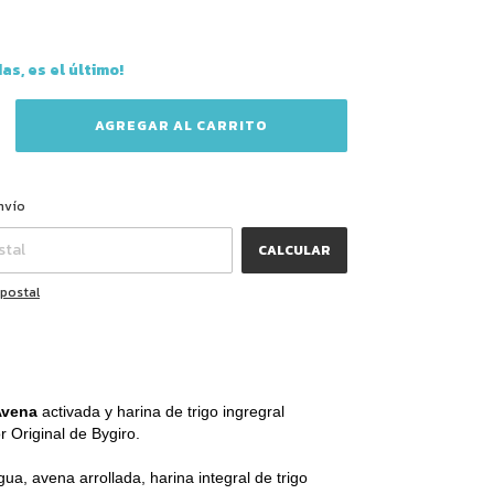
das, es el último!
CAMBIAR CP
CP:
nvío
CALCULAR
 postal
Avena
activada y harina de trigo ingregral
 Original de Bygiro.
gua, avena arrollada, harina integral de trigo