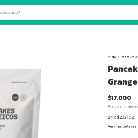
Inicio
>
Pancakes &
Pancak
Grange
$17.000
Precio sin impue
24
x
$2.131,02
Ver más detalles