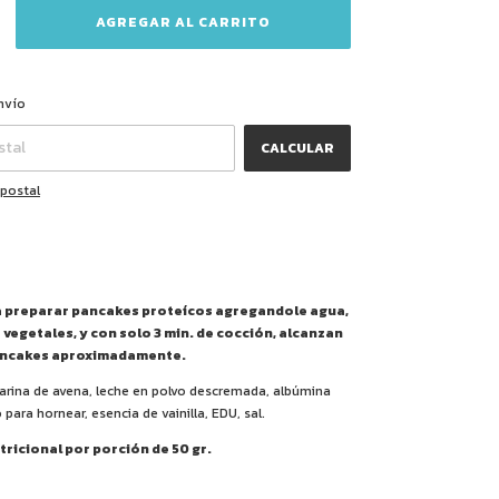
CAMBIAR CP
CP:
nvío
CALCULAR
 postal
 preparar pancakes proteícos agregandole agua,
 vegetales, y con solo 3 min. de cocción, alcanzan
ancakes aproximadamente.
Harina de avena, leche en polvo descremada, albúmina
 para hornear, esencia de vainilla, EDU, sal.
ricional por porción de 50 gr.
.