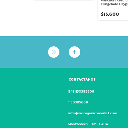
Pancakes Keto C
Congelados Bygi
$15.600
CONTACTÁNOS
5491150395609
1150395609‬
info@viviorganicomarket.com
Manzanares 3989, CABA