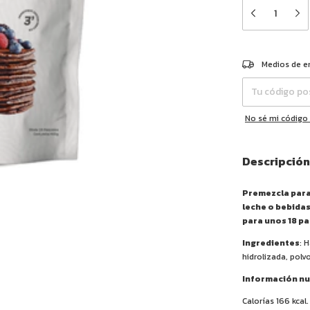
Entregas para el 
Medios de e
No sé mi código
Descripción
Premezcla para
leche o bebidas
para unos 18 p
Ingredientes
: 
hidrolizada, polvo
Información nut
Calorías 166 kcal