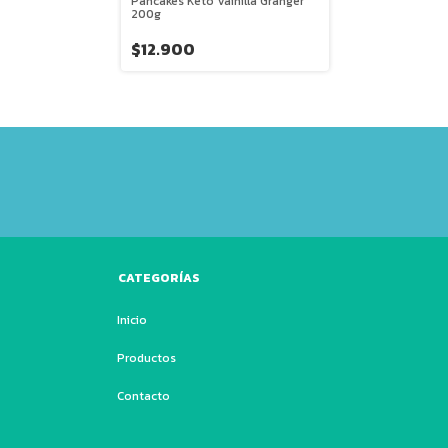
Pancakes Keto Vainilla Granger
200g
$12.900
CATEGORÍAS
Inicio
Productos
Contacto