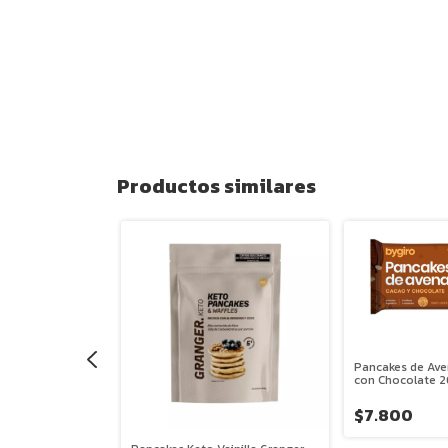
Productos similares
Pancakes de Av
con Chocolate 2
lados de
la Bygiro 268g
$7.800