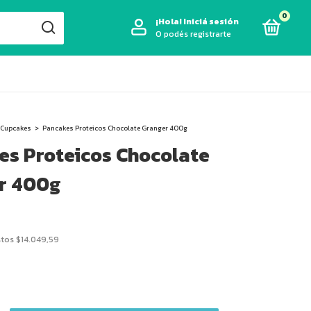
0
¡Hola!
Iniciá sesión
O podés registrarte
 Cupcakes
>
Pancakes Proteicos Chocolate Granger 400g
es Proteicos Chocolate
r 400g
stos
$14.049,59