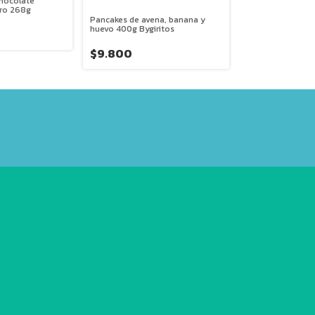
hocolate
ro 268g
$13.900
Pancakes de avena, banana y
huevo 400g Bygiritos
$9.800