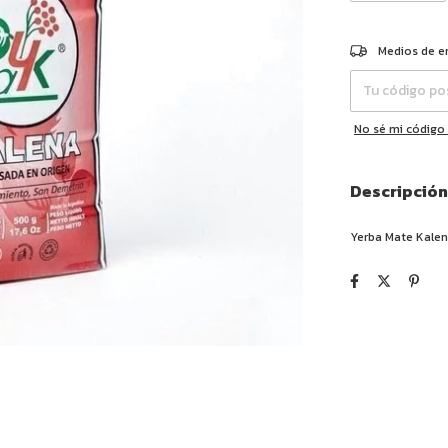
Entregas para el 
Medios de e
No sé mi código
Descripción
Yerba Mate Kale