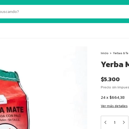
Inicio
>
Yerbas & Te
Yerba 
$5.300
Precio sin impue
24
x
$664,38
Ver más detalles