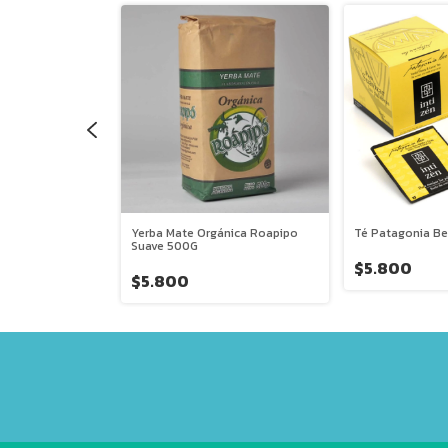
nti Zen
Yerba Mate Orgánica Roapipo
Té Patagonia Be
Suave 500G
$5.800
$5.800