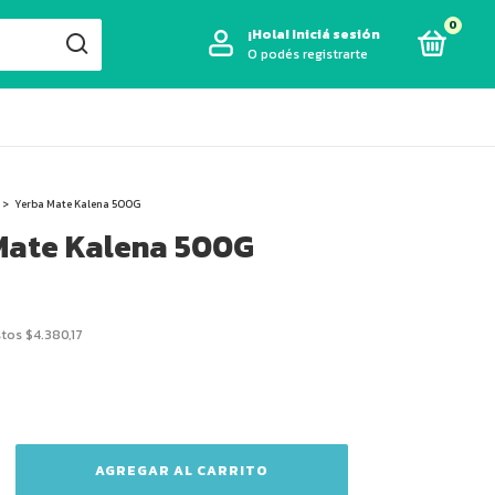
0
¡Hola!
Iniciá sesión
O podés registrarte
>
Yerba Mate Kalena 500G
Mate Kalena 500G
stos
$4.380,17